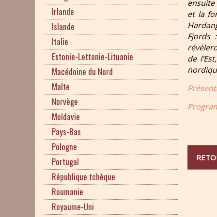
ensuite 
Irlande
et la f
Hardang
Islande
Fjords 
Italie
révèler
Estonie-Lettonie-Lituanie
de l’Es
nordique
Macédoine du Nord
Malte
Présent
Norvège
Program
Moldavie
Pays-Bas
Pologne
RETO
Portugal
République tchèque
Roumanie
Royaume-Uni