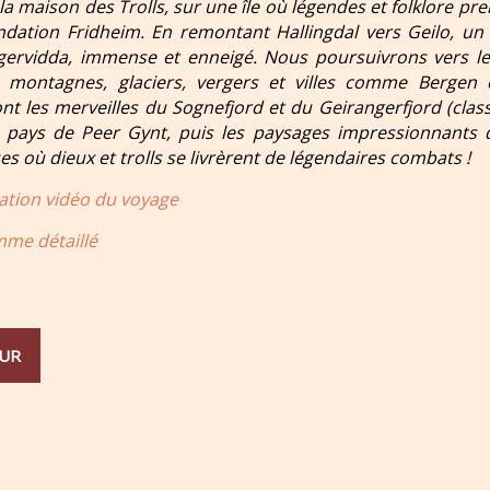
la maison des Trolls, sur une île où légendes et folklore p
ondation Fridheim. En remontant Hallingdal vers Geilo, u
ervidda, immense et enneigé. Nous poursuivrons vers le 
: montagnes, glaciers, vergers et villes comme Bergen
ont les merveilles du Sognefjord et du Geirangerfjord (cla
t, pays de Peer Gynt, puis les paysages impressionnant
s où dieux et trolls se livrèrent de légendaires combats !
ation vidéo du voyage
me détaillé
UR