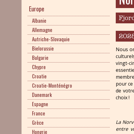
Europe
Fjor
Albanie
Allemagne
202
Autriche-Slovaquie
Bielorussie
Nous or
culturel
Bulgarie
vingt-c
Chypre
essenti
Croatie
membres
pour ce
Croatie-Monténégro
de votr
Danemark
choix !
Espagne
France
La Norv
Grèce
entre v
Hongrie