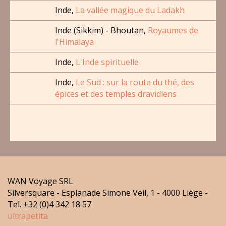
Inde,
La vallée magique du Ladakh
Inde (Sikkim) - Bhoutan,
Royaumes de
l'Himalaya
Inde,
L'Inde spirituelle
Inde,
Le Sud : sur la route du thé, des
épices et des temples dravidiens
WAN Voyage SRL
Silversquare - Esplanade Simone Veil, 1 - 4000 Liège -
Tel. +32 (0)4 342 18 57
ultrapetita