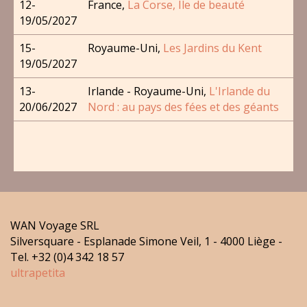
12-
France,
La Corse, Ile de beauté
19/05/2027
15-
Royaume-Uni,
Les Jardins du Kent
19/05/2027
13-
Irlande - Royaume-Uni,
L'Irlande du
20/06/2027
Nord : au pays des fées et des géants
WAN Voyage SRL
Silversquare - Esplanade Simone Veil, 1 - 4000 Liège -
Tel. +32 (0)4 342 18 57
ultrapetita