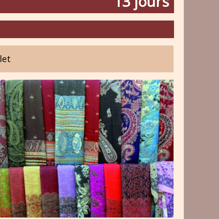
13 jours
let