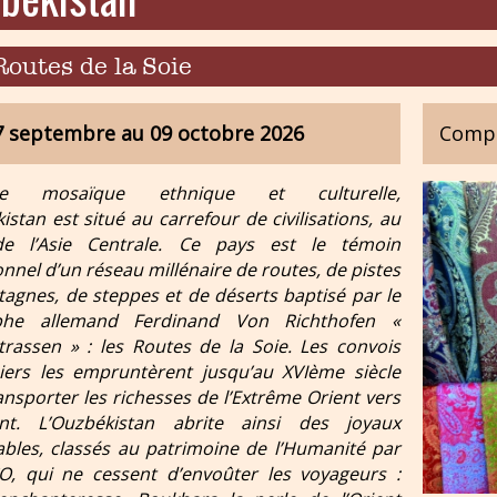
Routes de la Soie
7 septembre au 09 octobre 2026
Comp
ble mosaïque ethnique et culturelle,
istan est situé au carrefour de civilisations, au
e l’Asie Centrale. Ce pays est le témoin
nnel d’un réseau millénaire de routes, de pistes
agnes, de steppes et de déserts baptisé par le
phe allemand Ferdinand Von Richthofen «
trassen » : les Routes de la Soie. Les convois
iers les empruntèrent jusqu’au XVIème siècle
ansporter les richesses de l’Extrême Orient vers
ent. L’Ouzbékistan abrite ainsi des joyaux
ables, classés au patrimoine de l’Humanité par
O, qui ne cessent d’envoûter les voyageurs :