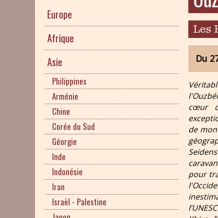
Europe
Les 
Afrique
Du 2
Asie
Philippines
Vérita
Arménie
l'Ouzbék
cœur d
Chine
exceptio
Corée du Sud
de mont
Géorgie
géogra
Seidens
Inde
caravan
Indonésie
pour tr
l'Occid
Iran
inestim
Israël - Palestine
l’UNESC
Japon