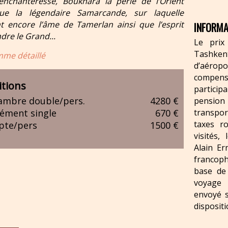
’enchanteresse, Boukhara la perle de l’Orient
que la légendaire Samarcande, sur laquelle
nt encore l’âme de Tamerlan ainsi que l’esprit
INFORMA
dre le Grand...
Le prix
Tashkent
me détaillé
d’aérop
compen
tions
partici
ambre double/pers.
4280 €
pension
ément single
670 €
transpor
taxes ro
pte/pers
1500 €
visités,
Alain Er
francoph
base de
voyage 
envoyé s
disposit