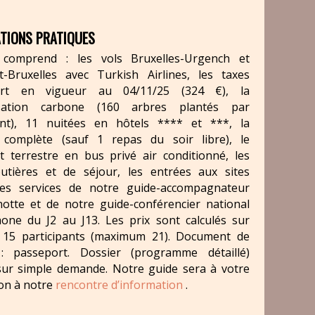
TIONS PRATIQUES
 comprend : les vols Bruxelles-Urgench et
-Bruxelles avec Turkish Airlines, les taxes
ort en vigueur au 04/11/25 (324 €), la
sation carbone (160 arbres plantés par
pant), 11 nuitées en hôtels **** et ***, la
 complète (sauf 1 repas du soir libre), le
t terrestre en bus privé air conditionné, les
utières et de séjour, les entrées aux sites
 les services de notre guide-accompagnateur
notte et de notre guide-conférencier national
one du J2 au J13. Les prix sont calculés sur
 15 participants (maximum 21). Document de
: passeport. Dossier (programme détaillé)
ur simple demande. Notre guide sera à votre
ion à notre
rencontre d’information
.