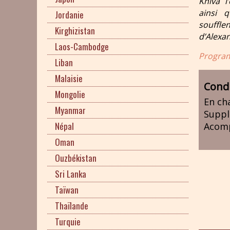
Khiva l
ainsi 
Jordanie
souffle
Kirghizistan
d’Alexan
Laos-Cambodge
Program
Liban
Malaisie
Condi
Mongolie
En ch
Myanmar
Suppl
Népal
Acom
Oman
Ouzbékistan
Sri Lanka
Taïwan
Thaïlande
Turquie