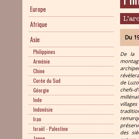
Europe
L’ar
Afrique
Du 19
Asie
Philippines
De la t
Arménie
montagn
archipe
Chine
révèler
Corée du Sud
de Luzo
Géorgie
chefs‑
milléna
Inde
village
Indonésie
traditi
remarq
Iran
préserv
Israël - Palestine
des siè
Japon