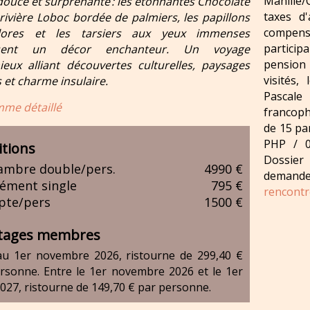
Manille/
douce et surprenante : les étonnantes Chocolate
taxes d
a rivière Loboc bordée de palmiers, les papillons
compen
olores et les tarsiers aux yeux immenses
partici
sent un décor enchanteur. Un voyage
pension 
eux alliant découvertes culturelles, paysages
visités,
 et charme insulaire.
Pascale
me détaillé
francoph
de 15 pa
PHP / 0
tions
Dossier
ambre double/pers.
4990 €
demande.
ément single
795 €
rencontr
pte/pers
1500 €
tages membres
au 1er novembre 2026, ristourne de 299,40 €
rsonne. Entre le 1er novembre 2026 et le 1er
027, ristourne de 149,70 € par personne.