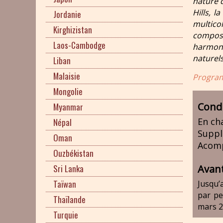
nature 
Hills, l
Jordanie
multic
Kirghizistan
compo
Laos-Cambodge
harmoni
naturels
Liban
Malaisie
Program
Mongolie
Condi
Myanmar
En ch
Népal
Suppl
Oman
Acom
Ouzbékistan
Sri Lanka
Avan
Taïwan
Jusqu’
par pe
Thaïlande
mars 2
Turquie