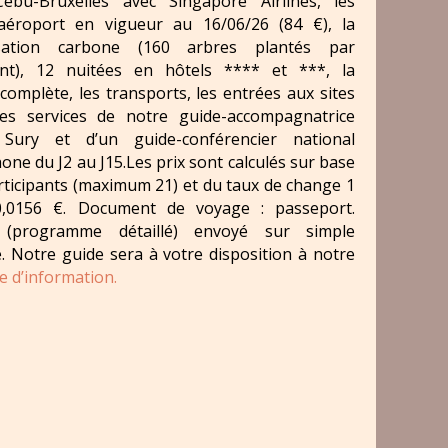
Cebu-Bruxelles avec Singapore Airlines, les
'aéroport en vigueur au 16/06/26 (84 €), la
sation carbone (160 arbres plantés par
pant), 12 nuitées en hôtels **** et ***, la
complète, les transports, les entrées aux sites
 les services de notre guide-accompagnatrice
 Sury et d’un guide-conférencier national
one du J2 au J15.Les prix sont calculés sur base
rticipants (maximum 21) et du taux de change 1
,0156 €. Document de voyage : passeport.
 (programme détaillé) envoyé sur simple
 Notre guide sera à votre disposition à notre
e d’information.