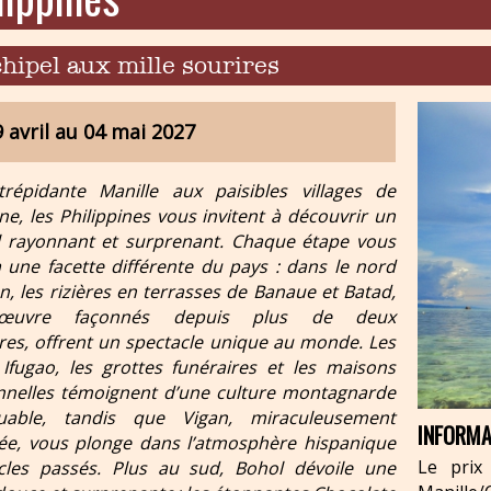
chipel aux mille sourires
 avril au 04 mai 2027
répidante Manille aux paisibles villages de
e, les Philippines vous invitent à découvrir un
l rayonnant et surprenant. Chaque étape vous
a une facette différente du pays : dans le nord
n, les rizières en terrasses de Banaue et Batad,
d’œuvre façonnés depuis plus de deux
ires, offrent un spectacle unique au monde. Les
s Ifugao, les grottes funéraires et les maisons
onnelles témoignent d’une culture montagnarde
uable, tandis que Vigan, miraculeusement
INFORMA
ée, vous plonge dans l’atmosphère hispanique
Le prix 
cles passés. Plus au sud, Bohol dévoile une