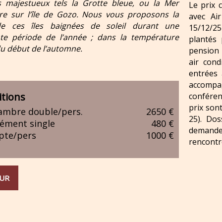
s majestueux tels la Grotte bleue, ou la Mer
Le prix 
ure sur l’île de Gozo. Nous vous proposons la
avec Ai
 de ces îles baignées de soleil durant une
15/12/25
nte période de l’année ; dans la température
plantés 
u début de l’automne.
pension 
air cond
entrées 
accompa
tions
conféren
prix son
ambre double/pers.
2650 €
25). Dos
ément single
480 €
demande
pte/pers
1000 €
rencontr
UR