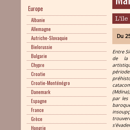
Europe
L'île
Albanie
Allemagne
Du 25
Autriche-Slovaquie
Bielorussie
Entre Si
Bulgarie
de la 
Chypre
artisti
périod
Croatie
préhis
Croatie-Monténégro
cataco
Danemark
(Mdina)
par les
Espagne
baroqu
France
insoup
trouve
Grèce
s’évader
Hongrie