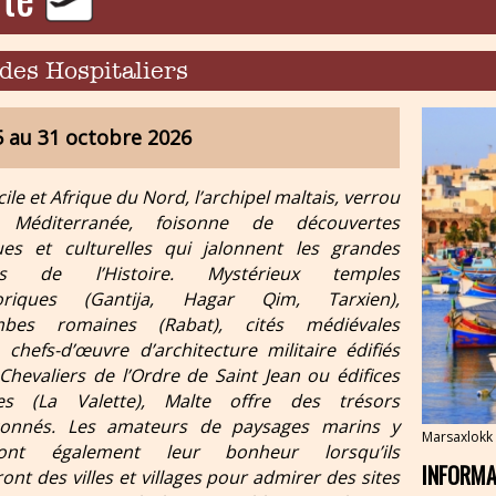
 des Hospitaliers
 au 31 octobre 2026
cile et Afrique du Nord, l’archipel maltais, verrou
Méditerranée, foisonne de découvertes
ques et culturelles qui jalonnent les grandes
es de l’Histoire. Mystérieux temples
toriques (Gantija, Hagar Qim, Tarxien),
mbes romaines (Rabat), cités médiévales
, chefs-d’œuvre d’architecture militaire édifiés
 Chevaliers de l’Ordre de Saint Jean ou édifices
es (La Valette), Malte offre des trésors
çonnés. Les amateurs de paysages marins y
Marsaxlokk
ront également leur bonheur lorsqu’ils
INFORMA
ont des villes et villages pour admirer des sites