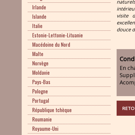
naturel
Irlande
intérie
visite
Islande
excelle
Italie
douce d
Estonie-Lettonie-Lituanie
Macédoine du Nord
Malte
Condi
Norvège
En ch
Moldavie
Suppl
Pays-Bas
Acom
Pologne
Portugal
RETO
République tchèque
Roumanie
Royaume-Uni