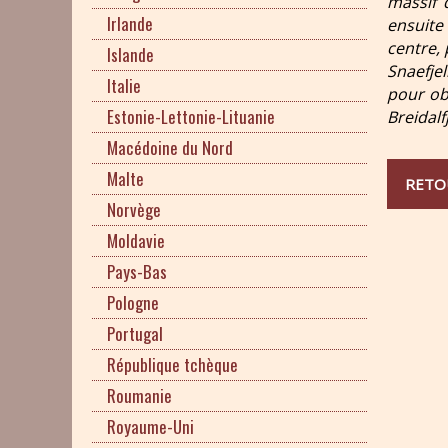
massif 
Irlande
ensuite
centre, 
Islande
Snaefje
Italie
pour obs
Estonie-Lettonie-Lituanie
Breidal
Macédoine du Nord
Malte
RETO
Norvège
Moldavie
Pays-Bas
Pologne
Portugal
République tchèque
Roumanie
Royaume-Uni