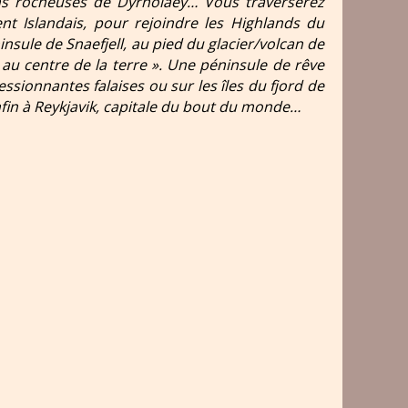
ns rocheuses de Dyrholaey… Vous traverserez
ent Islandais, pour rejoindre les Highlands du
insule de Snaefjell, au pied du glacier/volcan de
 au centre de la terre ». Une péninsule de rêve
ssionnantes falaises ou sur les îles du fjord de
nfin à Reykjavik, capitale du bout du monde…