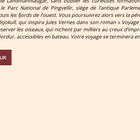
de Landmannlaugar, sans oublier les curieuses formatio
 le Parc National de Pingvellir, siège de l’antique Parlem
puis les fjords de l’ouest. Vous poursuivrez alors vers la pén
llsjokull, qui inspira Jules Vernes dans son roman « Voyage
erver les oiseaux, qui nichent par milliers au creux d’impre
fjordur, accessibles en bateau. Votre voyage se terminera e
UR