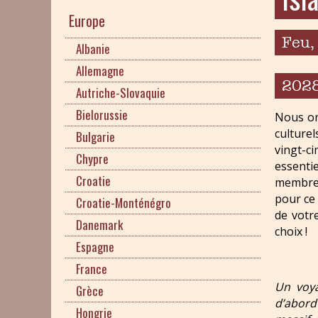
Europe
Feu,
Albanie
Allemagne
202
Autriche-Slovaquie
Bielorussie
Nous or
culturel
Bulgarie
vingt-c
Chypre
essenti
Croatie
membres
pour ce
Croatie-Monténégro
de votr
Danemark
choix !
Espagne
France
Un voya
Grèce
d’abord 
Hongrie