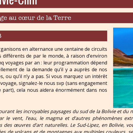
ge au cœur de la Terre
8
ganisons en alternance une centaine de circuits
s différents de par le monde, à raison d’environ
inq voyages par an : leur programmation dépend
ellement de la demande qu’il y a auprès de nos
, ou qu’il n’y a pas. Si vous marquez un intérêt
 voyage, signalez-le nous svp (sans engagement
e part), cela nous aidera énormément dans nos
ourant les incroyables paysages du sud de la Bolivie et du 
ar le vent, l’eau, le magma et d’autres phénomènes extr
s des œuvres d’art naturelles. Le Sud-Lipez, en Bolivie, v
es de volcans et de montagnes aux multiples couleurs, ses