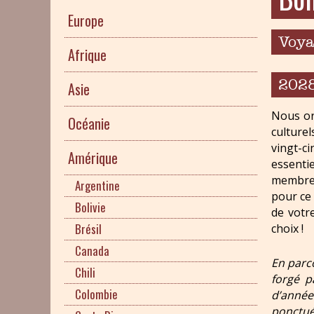
Europe
Voya
Afrique
202
Asie
Nous or
Océanie
culturel
vingt-c
Amérique
essenti
membres
Argentine
pour ce
Bolivie
de votr
Brésil
choix !
Canada
En parc
Chili
forgé p
Colombie
d’année
ponctué