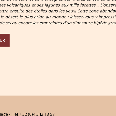
es volcaniques et ses lagunes aux mille facettes... L’obser
ttra ensuite des étoiles dans les yeux! Cette zone abonda
e désert le plus aride au monde : laissez-vous y impressio
 de sel ou encore les empreintes d’un dinosaure bipède gra
UR
iège - Tel. +32 (0)4 342 18 57