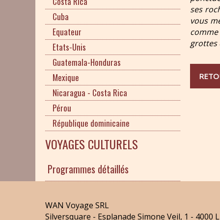
Costa Rica
ses roch
Cuba
vous me
Equateur
comme l
grottes
Etats-Unis
Guatemala-Honduras
RETO
Mexique
Nicaragua - Costa Rica
Pérou
République dominicaine
VOYAGES CULTURELS
Programmes détaillés
WAN Voyage SRL
Silversquare - Esplanade Simone Veil, 1 - 4000 L