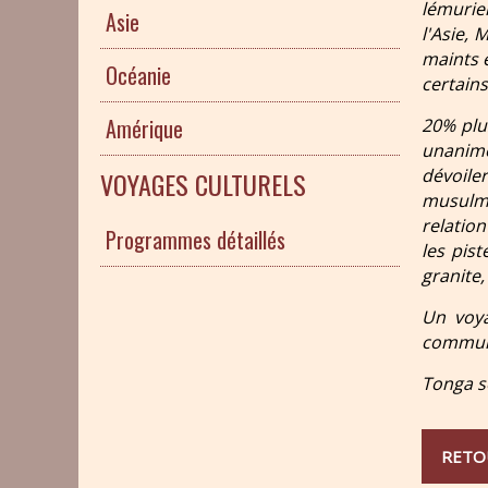
lémurie
Asie
l'Asie, 
maints 
Océanie
certain
Amérique
20% plu
unanim
dévoile
VOYAGES CULTURELS
musulma
relatio
Programmes détaillés
les pis
granite
Un voya
communi
Tonga s
RETO