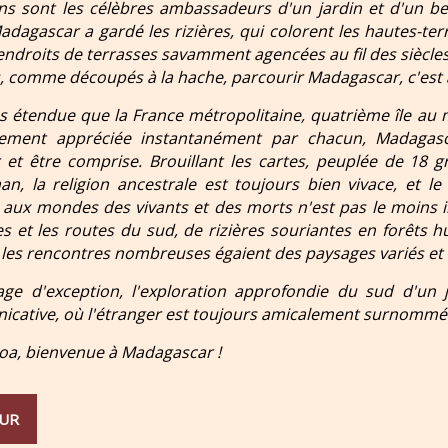
ns sont les célèbres ambassadeurs d'un jardin et d'un bes
Madagascar a gardé les rizières, qui colorent les hautes-terre
endroits de terrasses savamment agencées au fil des siècle
s, comme découpés à la hache, parcourir Madagascar, c'est 
s étendue que la France métropolitaine, quatrième île au mo
ement appréciée instantanément par chacun, Madaga
r et être comprise. Brouillant les cartes, peuplée de 18 
n, la religion ancestrale est toujours bien vivace, et le
n aux mondes des vivants et des morts n'est pas le moins i
tes et les routes du sud, de rizières souriantes en forêt
, les rencontres nombreuses égaient des paysages variés et
ge d'exception, l'exploration approfondie du sud d'un
cative, où l'étranger est toujours amicalement surnommé
oa
, bienvenue à Madagascar !
UR