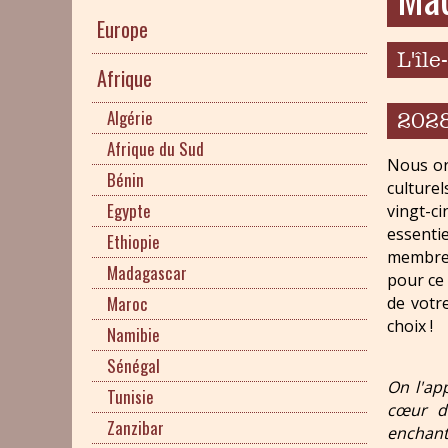
Europe
L'île
Afrique
Algérie
202
Afrique du Sud
Nous or
Bénin
culturel
Egypte
vingt-c
essenti
Ethiopie
membres
Madagascar
pour ce
Maroc
de votr
choix !
Namibie
Sénégal
On l'app
Tunisie
cœur d
Zanzibar
enchant